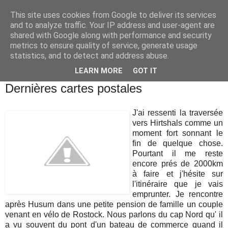
This site uses cookies from Google to deliver its services
Mourmansk Cap Nord -
and to analyze traffic. Your IP address and user-agent are
shared with Google along with performance and security
Routes et Cultures
metrics to ensure quality of service, generate usage
statistics, and to detect and address abuse.
LEARN MORE
GOT IT
lundi 18 juillet 2016
Dernières cartes postales
J'ai ressenti la traversée
vers Hirtshals comme un
moment fort sonnant le
fin de quelque chose.
Pourtant il me reste
encore prés de 2000km
à faire et j'hésite sur
l'itinéraire que je vais
emprunter. Je rencontre
après Husum dans une petite pension de famille un couple
venant en vélo de Rostock. Nous parlons du cap Nord qu' il
a vu souvent du pont d'un bateau de commerce quand il