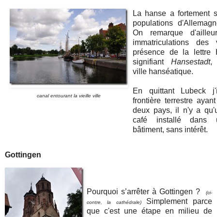
La hanse a fortement st
populations d'Allemag
On remarque d'ailleu
immatriculations des 
présence de la lettre
signifiant
Hansestadt
, 
ville hanséatique.
En quittant Lubeck j'
canal entourant la vieille ville
frontière terrestre ayan
deux pays, il n'y a qu'
café installé dans 
bâtiment, sans intérêt.
Gottingen
Pourquoi s’arrêter à Gottingen ?
(ci-
Simplement parce
contre, la cathédrale)
que c'est une étape en milieu de